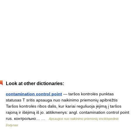
Look at other dictionaries:
contamination control point
— taršos kontrolės punktas
statusas T sritis apsauga nuo naikinimo priemonių apibrėžtis
Taršos kontrolės ribos dalis, kur kariai reguliuoja įėjimą į taršos
rajoną ir išėjimą iš jo. atitikmenys: angl. contamination control point
rus. контрольно… …
Apsaugos nuo naikinimo priemonių enciklopedinis
žodynas