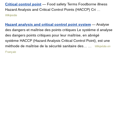
Critical control point
— Food safety Terms Foodborne illness
Hazard Analysis and Critical Control Points (HACCP) Cri …
Wikipedia
Hazard analysis and critical control point system
— Analyse
des dangers et maîtrise des points critiques Le système d analyse
des dangers points critiques pour leur maîtrise, en abrégé
système HACCP (Hazard Analysis Critical Control Point), est une
méthode de maîtrise de la sécurité sanitaire des… …
Wikipédia en
Français