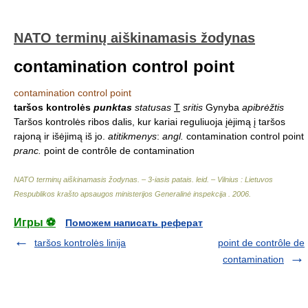
NATO terminų aiškinamasis žodynas
contamination control point
contamination control point
taršos kontrolės
punktas
statusas
T
sritis
Gynyba
apibrėžtis
Taršos kontrolės ribos dalis, kur kariai reguliuoja įėjimą į taršos
rajoną ir išėjimą iš jo.
atitikmenys
:
angl.
contamination control point
pranc.
point de contrôle de contamination
NATO terminų aiškinamasis žodynas. – 3-iasis patais. leid. – Vilnius : Lietuvos
Respublikos krašto apsaugos ministerijos Generalinė inspekcija
.
2006
.
Игры ⚽
Поможем написать реферат
taršos kontrolės linija
point de contrôle de
contamination