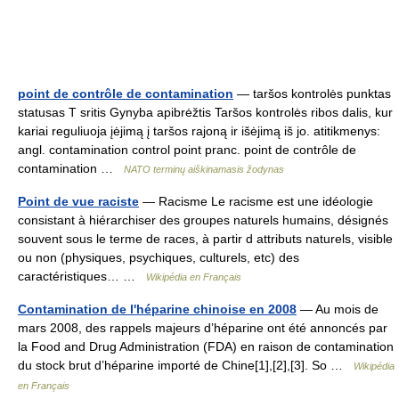
point de contrôle de contamination
— taršos kontrolės punktas
statusas T sritis Gynyba apibrėžtis Taršos kontrolės ribos dalis, kur
kariai reguliuoja įėjimą į taršos rajoną ir išėjimą iš jo. atitikmenys:
angl. contamination control point pranc. point de contrôle de
contamination …
NATO terminų aiškinamasis žodynas
Point de vue raciste
— Racisme Le racisme est une idéologie
consistant à hiérarchiser des groupes naturels humains, désignés
souvent sous le terme de races, à partir d attributs naturels, visible
ou non (physiques, psychiques, culturels, etc) des
caractéristiques… …
Wikipédia en Français
Contamination de l'héparine chinoise en 2008
— Au mois de
mars 2008, des rappels majeurs d’héparine ont été annoncés par
la Food and Drug Administration (FDA) en raison de contamination
du stock brut d’héparine importé de Chine[1],[2],[3]. So …
Wikipédia
en Français