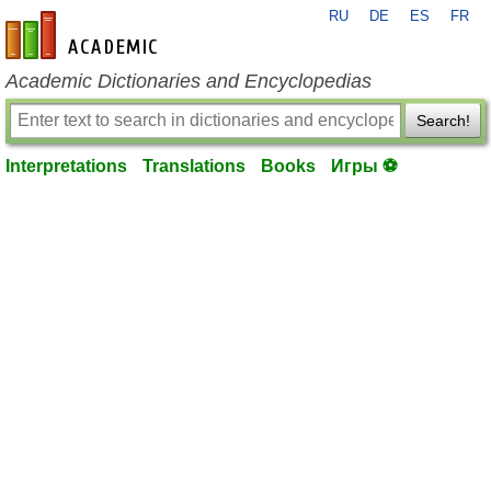
RU
DE
ES
FR
en-academic.com
Academic Dictionaries and Encyclopedias
Search!
Interpretations
Translations
Books
Игры ⚽